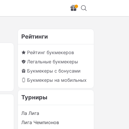
Рейтинги
Рейтинг букмекеров
Легальные букмекеры
Букмекеры с бонусами
Букмекеры на мобильных
Турниры
Ла Лига
Лига Чемпионов