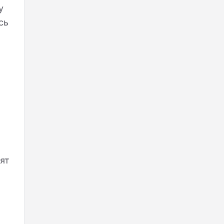
у
сь
ят