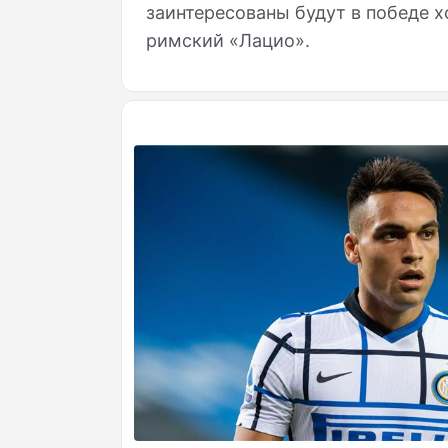
заинтересованы будут в победе х
римский «Лацио».