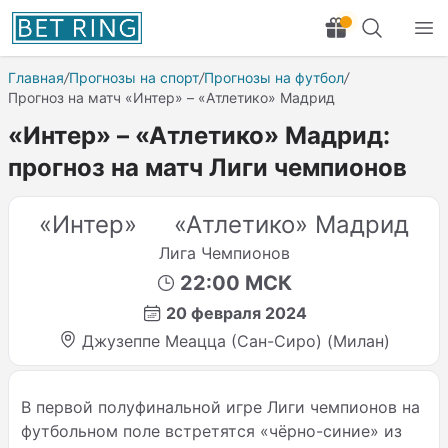
Главная
/
Прогнозы на спорт
/
Прогнозы на футбол
/
Прогноз на матч «Интер» – «Атлетико» Мадрид
«Интер» – «Атлетико» Мадрид:
прогноз на матч Лиги чемпионов
«Интер»
«Атлетико» Мадрид
Лига Чемпионов
22:00 МСК
20 февраля 2024
Джузеппе Меацца (Сан-Сиро) (Милан)
В первой полуфинальной игре Лиги чемпионов на
футбольном поле встретятся «чёрно-синие» из