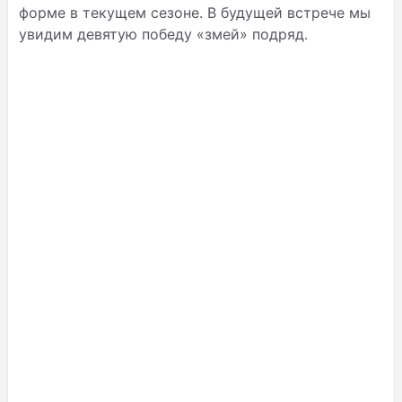
форме в текущем сезоне. В будущей встрече мы
увидим девятую победу «змей» подряд.