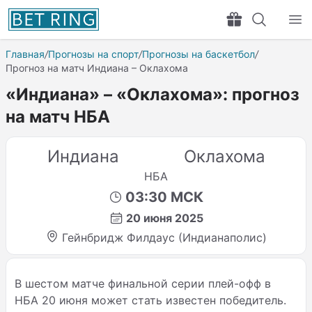
Главная
/
Прогнозы на спорт
/
Прогнозы на баскетбол
/
Прогноз на матч Индиана – Оклахома
«Индиана» – «Оклахома»: прогноз
на матч НБА
Индиана
Оклахома
НБА
03:30 МСК
20 июня 2025
Гейнбридж Филдаус (Индианаполис)
В шестом матче финальной серии плей-офф в
НБА 20 июня может стать известен победитель.