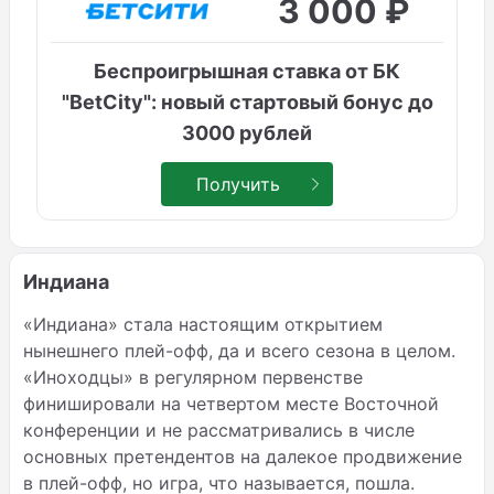
3 000 ₽
Беспроигрышная ставка от БК
"BetCity": новый стартовый бонус до
3000 рублей
Получить
Индиана
«Индиана» стала настоящим открытием
нынешнего плей-офф, да и всего сезона в целом.
«Иноходцы» в регулярном первенстве
финишировали на четвертом месте Восточной
конференции и не рассматривались в числе
основных претендентов на далекое продвижение
в плей-офф, но игра, что называется, пошла.