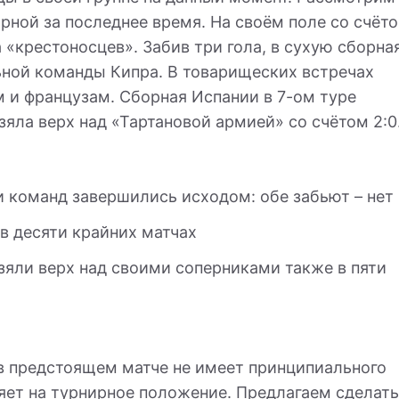
рной за последнее время. На своём поле со счёт
 «крестоносцев». Забив три гола, в сухую сборна
ной команды Кипра. В товарищеских встречах
 и французам. Сборная Испании в 7-ом туре
зяла верх над «Тартановой армией» со счётом 2:0
 команд завершились исходом: обе забьют – нет
в десяти крайних матчах
зяли верх над своими соперниками также в пяти
в предстоящем матче не имеет принципиального
яет на турнирное положение. Предлагаем сделать