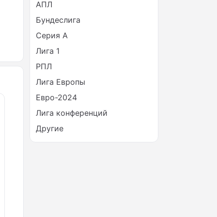
АПЛ
Бундеслига
Серия А
Лига 1
РПЛ
Лига Европы
Евро-2024
Лига конференций
Другие