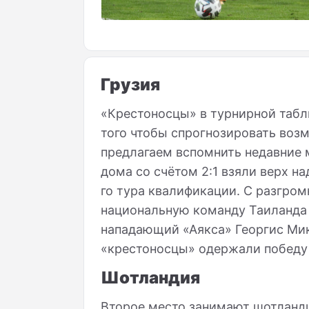
Грузия
«Крестоносцы» в турнирной таб
того чтобы спрогнозировать воз
предлагаем вспомнить недавние 
дома со счётом 2:1 взяли верх н
го тура квалификации. С разгро
национальную команду Таиланда (
нападающий «Аякса» Георгис Мика
«крестоносцы» одержали победу 
Шотландия
Второе место занимают шотландц