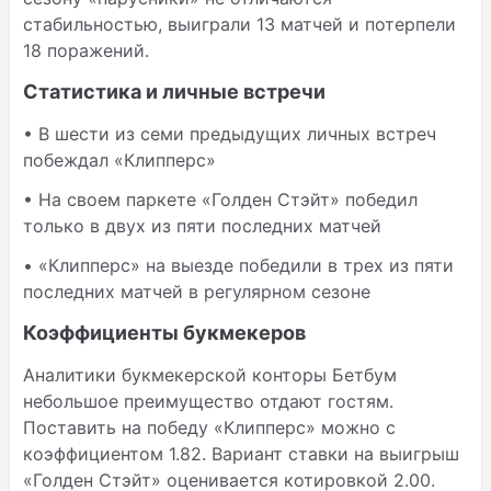
стабильностью, выиграли 13 матчей и потерпели
18 поражений.
Статистика и личные встречи
• В шести из семи предыдущих личных встреч
побеждал «Клипперс»
• На своем паркете «Голден Стэйт» победил
только в двух из пяти последних матчей
• «Клипперс» на выезде победили в трех из пяти
последних матчей в регулярном сезоне
Коэффициенты букмекеров
Аналитики букмекерской конторы Бетбум
небольшое преимущество отдают гостям.
Поставить на победу «Клипперс» можно с
коэффициентом 1.82. Вариант ставки на выигрыш
«Голден Стэйт» оценивается котировкой 2.00.