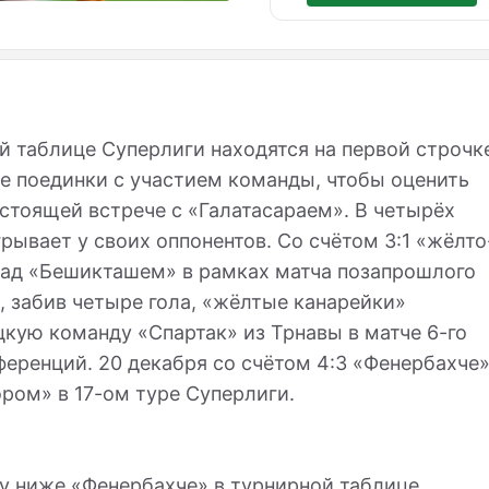
 таблице Суперлиги находятся на первой строчке
 поединки с участием команды, чтобы оценить
стоящей встрече с «Галатасараем». В четырёх
рывает у своих оппонентов. Со счётом 3:1 «жёлто
над «Бешикташем» в рамках матча позапрошлого
, забив четыре гола, «жёлтые канарейки»
кую команду «Спартак» из Трнавы в матче 6-го
ференций. 20 декабря со счётом 4:3 «Фенербахче
ром» в 17-ом туре Суперлиги.
ку ниже «Фенербахче» в турнирной таблице