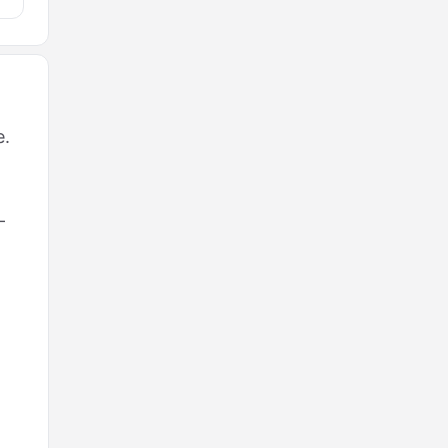
.
-
»