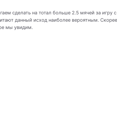
гаем сделать на тотал больше 2.5 мячей за игру с
читают данный исход наиболее вероятным. Скоре
гре мы увидим.