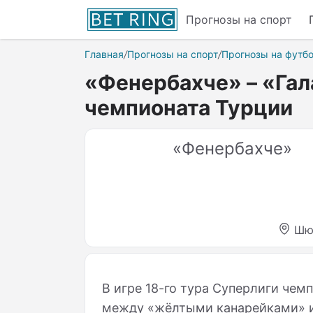
Прогнозы на спорт
Главная
/
Прогнозы на спорт
/
Прогнозы на футб
«Фенербахче» – «Гал
чемпионата Турции
«Фенербахче»
Шю
В игре 18-го тура Суперлиги чем
между «жёлтыми канарейками» и