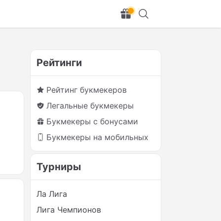
Рейтинги
Рейтинг букмекеров
Легальные букмекеры
Букмекеры с бонусами
Букмекеры на мобильных
Турниры
Ла Лига
Лига Чемпионов