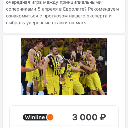
очередная игра между принципиальными
соперниками 5 апреля в Евролиге? Рекомендуем
ознакомиться с прогнозом нашего эксперта и
выбрать уверенные ставки на матч.
3 000 ₽