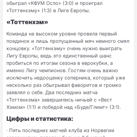
обыграл «КФУМ Осло» (3:0) и проиграл
«Тоттенхэму» (1:3) в Лиге Европы.
«Тоттенхэм»
Команда на высоком уровне провела первый
поединок и лишь пропущенный мяч немного смял
концовку. «Тоттенхэму» очень нужно выиграть
Лигу Европы, ведь это единственный шанс
пробиться по итогам сезона в еврокубки, а
именно Лигу чемпионов. Гостям очень важно
исключить недооценку соперника, который уже
несколько раз обыгрывал фаворитов и громко
заявлял о себе. Два последних матча
«Тоттенхэма» завершились ничьей с «Вест
Хэмом» (1:1) и победой над «Буде/Глимт» (3:1).
Цифры и статистика:
·
Пять последних матчей клуба из Норвегии