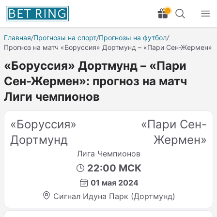
Главная
/
Прогнозы на спорт
/
Прогнозы на футбол
/
Прогноз на матч «Боруссия» Дортмунд – «Пари Сен-Жермен»
«Боруссия» Дортмунд – «Пари
Сен-Жермен»: прогноз на матч
Лиги чемпионов
«Боруссия»
«Пари Сен-
Дортмунд
Жермен»
Лига Чемпионов
22:00 МСК
01 мая 2024
Сигнал Идуна Парк (Дортмунд)