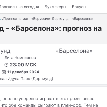
Прогнозы на сегодня
Букмекеры
Бонусы
ол
/
Прогноз на матч «Боруссия» Дортмунд – «Барселона»
 – «Барселона»: прогноз на
мунд
«Барселона»
Лига Чемпионов
23:00 МСК
11 декабря 2024
нал Идуна Парк (Дортмунд)
, вполне уверенно играют в этот розыгрыше
, что обе команды сыграют в плей-офф. Тем не