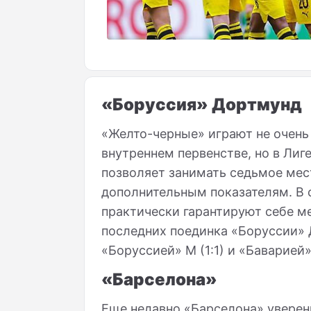
«Боруссия» Дортмунд
«Желто-черные» играют не очень
внутреннем первенстве, но в Лиге
позволяет занимать седьмое мес
дополнительным показателям. В 
практически гарантируют себе ме
последних поединка «Боруссии» 
«Боруссией» М (1:1) и «Баварией» 
«Барселона»
Еще недавно «Барселона» уверенн