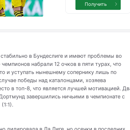
Получить
 стабильно в Бундеслиге и имеют проблемы во
 чемпионов набрали 12 очков в пяти турах, что
то и уступать нынешнему сопернику лишь по
случае победы над каталонцами, хозяева
сто в топ-8, что является лучшей мотивацией. Дв
Дортмунд завершились ничьими в чемпионате с
(1:1).
о лидировала в Ла Лиге, но осечки в последних