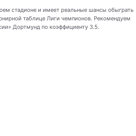
воем стадионе и имеет реальные шансы обыграть
турнирной таблице Лиги чемпионов. Рекомендуем
сии» Дортмунд по коэффициенту 3.5.