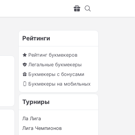
Рейтинги
Рейтинг букмекеров
Легальные букмекеры
Букмекеры с бонусами
Букмекеры на мобильных
Турниры
Ла Лига
Лига Чемпионов