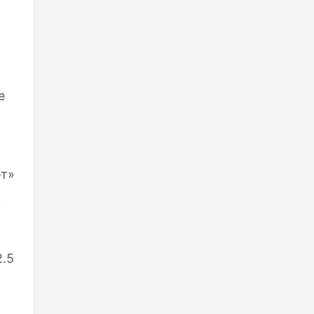
е
ют»
в
.5