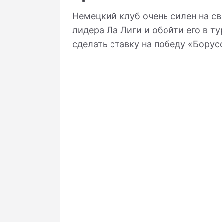
Немецкий клуб очень силен на с
лидера Ла Лиги и обойти его в 
сделать ставку на победу «Борус