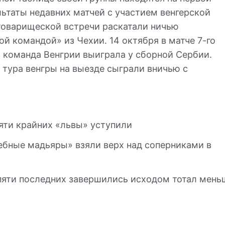
ьтаты недавних матчей с участием венгерской
 товарищеской встречи раскатали ничью
 командой» из Чехии. 14 октября в матче 7-го
 команда Венгрии выиграла у сборной Сербии.
 тура венгры на выезде сыграли вничью с
сяти крайних «львы» уступили
ебные мадьяры» взяли верх над соперниками в
пяти последних завершились исходом тотал мень