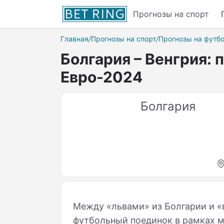
Прогнозы на спорт
Главная
/
Прогнозы на спорт
/
Прогнозы на футб
Болгария – Венгрия: 
Евро-2024
Болгария
Между «львами» из Болгарии и 
футбольный поединок в рамках ма