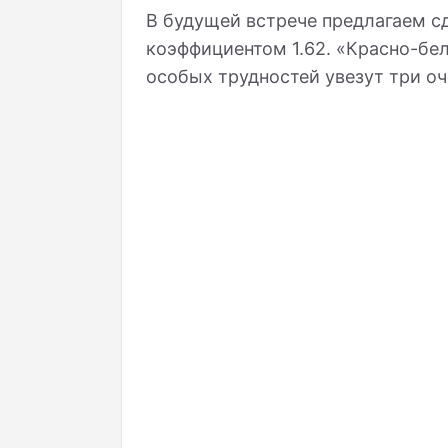
В будущей встрече предлагаем сд
коэффициентом 1.62. «Красно-бел
особых трудностей увезут три оч