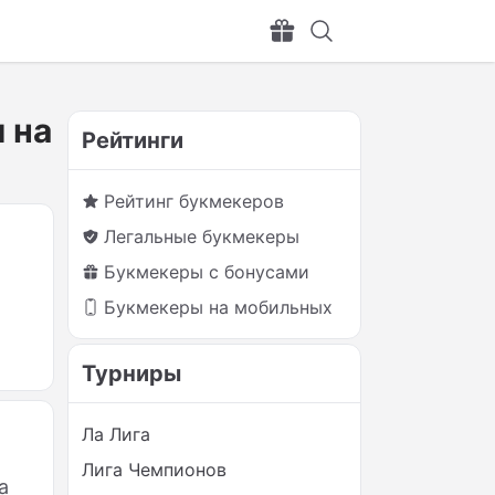
 на
Рейтинги
Рейтинг букмекеров
Легальные букмекеры
Букмекеры с бонусами
Букмекеры на мобильных
Турниры
Ла Лига
Лига Чемпионов
а