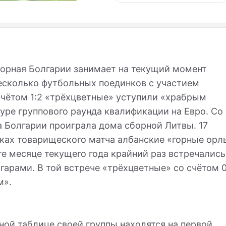
орная Болгарии занимает на текущий момент
есколько футбольных поединков с участием
счётом 1:2 «трёхцветные» уступили «храбрым
уре группового раунда квалификации на Евро. Со
а Болгарии проиграла дома сборной Литвы. 17
мках товарищеского матча албанские «горные орл
те месяце текущего года крайний раз встречались
гарами. В той встрече «трёхцветные» со счётом 0
м».
ной таблице своей группы находятся на первой