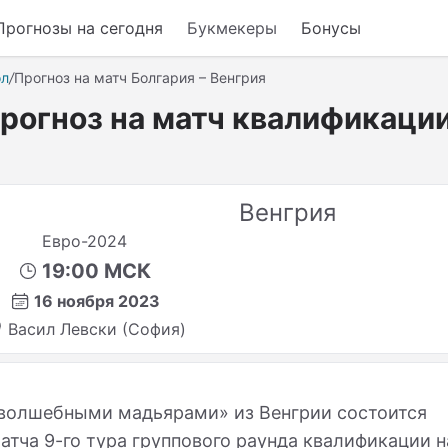
Прогнозы на сегодня
Букмекеры
Бонусы
ол
/
Прогноз на матч Болгария – Венгрия
прогноз на матч квалификации
Венгрия
Евро-2024
19:00 МСК
16 ноября 2023
Васил Левски (София)
«волшебными мадьярами» из Венгрии состоится
тча 9-го тура группового раунда квалификации н