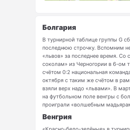
Болгария
В турнирной таблице группы
G
сб
последнюю строчку. Вспомним н
«львов» за последнее время. Со 
соколам» из Черногории в 6-ом т
счётом 0:2 национальная команд
октября с таким же счётом в ра
взяли верх надо «львами». В мар
на футбольном поле венгры с бол
проиграли «волшебным мадьяра
Венгрия
«Красно-бело-зелёные» в турнир