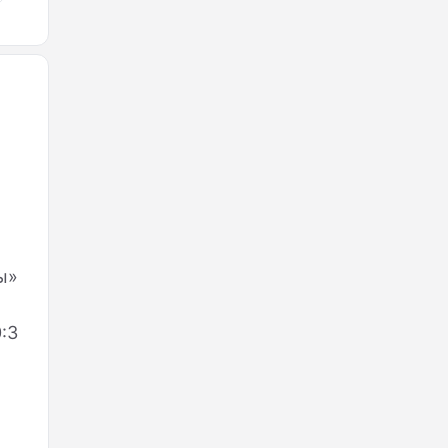
ы»
:3