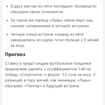
В двух матчах из пяти последних «Боавишта»
обыграла своих оппонентов
За такой же период «Львы» взяли верх над
своими соперниками в четырёх встречах
Четыре очные встречи команд из пяти
завершились исходом тотал больше 2.5 мячей
за игру.
Прогноз
Ставку в предстоящем футбольном поединке
предлагаем сделать с коэффициентом 1.48 на
победу «Спортинга» с форой -1.5 гола за игру. С
разницей в пару мячей, как минимум, «Львы»
обыграют «Пантер» в будущей встрече.