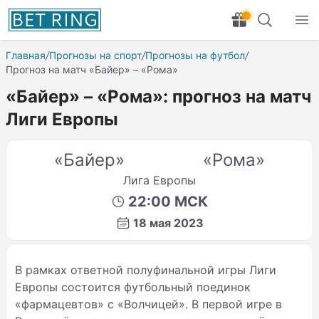
Главная
/
Прогнозы на спорт
/
Прогнозы на футбол
/
Прогноз на матч «Байер» – «Рома»
«Байер» – «Рома»: прогноз на матч
Лиги Европы
«Байер»
«Рома»
Лига Европы
22:00 МСК
18 мая 2023
В рамках ответной полуфинальной игры Лиги
Европы состоится футбольный поединок
«фармацевтов» с «Волчицей». В первой игре в