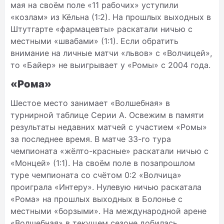
мая на своём поле «11 рабочих» уступили
«козлам» из Кёльна (1:2). На прошлых выходных в
Штутгарте «фармацевты» раскатали ничью с
местными «швабами» (1:1). Если обратить
внимание на личные матчи «львов» с «Волчицей»,
то «Байер» не выигрывает у «Ромы» с 2004 года.
«Рома»
Шестое место занимает «Волшебная» в
турнирной таблице Серии
A
. Освежим в памяти
результаты недавних матчей с участием «Ромы»
за последнее время. В матче 33-го тура
чемпионата «жёлто-красные» раскатали ничью с
«Монцей» (1:1). На своём поле в позапрошлом
туре чемпионата со счётом 0:2 «Волчица»
проиграла «Интеру». Нулевую ничью раскатала
«Рома» на прошлых выходных в Болонье с
местными «борзыми». На международной арене
«Волшебная» в текущем сезоне добилась