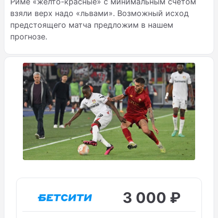
Риме «жёлто-красные» с минимальным счётом
взяли верх надо «львами». Возможный исход
предстоящего матча предложим в нашем
прогнозе.
3 000 ₽