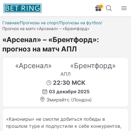
Главная
/
Прогнозы на спорт
/
Прогнозы на футбол
/
Прогноз на матч «Арсенал» – «Брентфорд»
«Арсенал» – «Брентфорд»:
прогноз на матч АПЛ
«Арсенал»
«Брентфорд»
АПЛ
22:30 МСК
03 декабря 2025
Эмирейтс (Лондон)
«Канониры» не смогли добиться победы в
прошлом туре и подпустили к себе конкурентов,