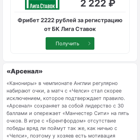
2 222 ₽
Фрибет 2222 рублей за регистрацию
от БК Лига Ставок
Получить
«Арсенал»
«Канониры» в чемпионате Англии регулярно
набирают очки, а матч с «Челси» стал скорее
исключением, которое подтверждает правило.
«Арсенал» сохраняет за собой лидерство с 30
баллами и опережает «Манчестер Сити» на пять
очков. В игре с «Брентфордом» отсутствие
победы вряд ли поймут так же, как ничью с
«Челси», поэтому у хозяев есть мотивация