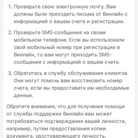
Проверьте свою электронную почту. Вам
должны были приходить письма от Винлайн с
информацией о вашем счете и регистрации.
Проверьте SMS-сообщения на своем
мобильном телефоне. Если вы использовали
свой мобильный номер при регистрации в
Винлайн, то вам могут приходить SMS-
сообщения с информацией о вашем счете.
Обратитесь в службу обслуживания клиентов.
Они могут помочь вам восстановить номер
счета, если вы предоставите им необходимые
данные.
Обратите внимание, что для получения помощи
от службы поддержки Винлайн вам может
потребоваться подтверждение вашей личности,
например, путем предоставления копии
документа, удостоверяющего личность.