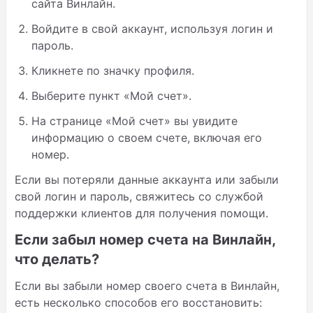
сайта Винлайн.
Войдите в свой аккаунт, используя логин и
пароль.
Кликнете по значку профиля.
Выберите пункт «Мой счет».
На странице «Мой счет» вы увидите
информацию о своем счете, включая его
номер.
Если вы потеряли данные аккаунта или забыли
свой логин и пароль, свяжитесь со службой
поддержки клиентов для получения помощи.
Если забыл номер счета на Винлайн,
что делать?
Если вы забыли номер своего счета в Винлайн,
есть несколько способов его восстановить: