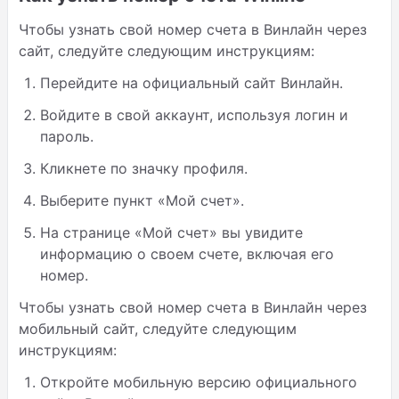
Чтобы узнать свой номер счета в Винлайн через
сайт, следуйте следующим инструкциям:
Перейдите на официальный сайт Винлайн.
Войдите в свой аккаунт, используя логин и
пароль.
Кликнете по значку профиля.
Выберите пункт «Мой счет».
На странице «Мой счет» вы увидите
информацию о своем счете, включая его
номер.
Чтобы узнать свой номер счета в Винлайн через
мобильный сайт, следуйте следующим
инструкциям:
Откройте мобильную версию официального