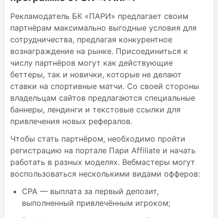
Рекламодатель БК «ПАРИ» предлагает своим
партнёрам максимально выгодные условия для
сотрудничества, предлагая конкурентное
вознаграждение на рынке. Присоединиться к
числу партнёров могут как действующие
беттеры, так и новички, которые не делают
ставки на спортивные матчи. Со своей стороны
владельцам сайтов предлагаются специальные
баннеры, лендинги и текстовые ссылки для
привлечения новых рефералов.
Чтобы стать партнёром, необходимо пройти
регистрацию на портале Пари Affiliate и начать
работать в разных моделях. Вебмастеры могут
воспользоваться несколькими видами офферов:
CPA — выплата за первый депозит,
выполненный привлечённым игроком;