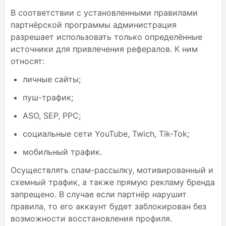
В соответствии с установленными правилами
партнёрской программы администрация
разрешает использовать только определённые
источники для привлечения рефералов. К ним
относят:
личные сайты;
пуш-трафик;
ASO, SEP, PPC;
социальные сети YouTube, Twich, Tik-Tok;
мобильный трафик.
Осуществлять спам-рассылку, мотивированный и
схемный трафик, а также прямую рекламу бренда
запрещено. В случае если партнёр нарушит
правила, то его аккаунт будет заблокирован без
возможности восстановления профиля.