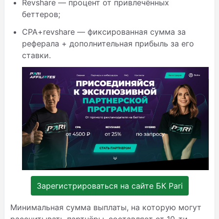
Revshare — процент от привлечённых
беттеров;
CPA+revshare — фиксированная сумма за
реферала + дополнительная прибыль за его
ставки.
Зарегистрироваться на сайте БК Pari
Минимальная сумма выплаты, на которую могут