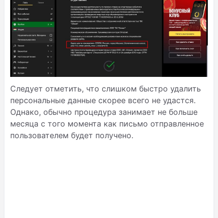
Следует отметить, что слишком быстро удалить
персональные данные скорее всего не удастся.
Однако, обычно процедура занимает не больше
месяца с того момента как письмо отправленное
пользователем будет получено.