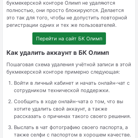
букмекерской конторе Олимп не удаляются
полностью, они просто блокируются. Делается
это так для того, чтобы не допустить повторной
регистрации одних и тех же пользователей.
Перейти на сайт БК Олимп
Как удалить аккаунт в БК Олимп
Пошаговая схема удаления учётной записи в этой
букмекерской конторе примерно следующая:
Войти в личный кабинет и начать онлайн-чат с
сотрудником технической поддержки.
Сообщить в ходе онлайн-чата о том, что вы
хотите удалить свой аккаунт, а также
рассказать о причинах такого своего решения.
Выслать в чат фотографию своего паспорта, а
также селфи с паспортом в хорошем качестве.