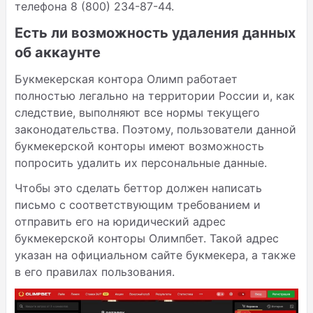
телефона 8 (800) 234-87-44.
Есть ли возможность удаления данных
об аккаунте
Букмекерская контора Олимп работает
полностью легально на территории России и, как
следствие, выполняют все нормы текущего
законодательства. Поэтому, пользователи данной
букмекерской конторы имеют возможность
попросить удалить их персональные данные.
Чтобы это сделать беттор должен написать
письмо с соответствующим требованием и
отправить его на юридический адрес
букмекерской конторы Олимпбет. Такой адрес
указан на официальном сайте букмекера, а также
в его правилах пользования.