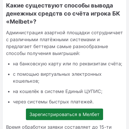
Какие существуют способы вывода
денежных средств со счёта игрока БК
«Melbet»?
Администрация азартной площадки сотрудничает
с различными платёжными системами и
предлагает беттерам самые разнообразные
способы получения выигрышей:
на банковскую карту или по реквизитам счёта;
с помощью виртуальных электронных
кошельков;
на кошелёк в системе Единый ЦУПИС;
через системы быстрых платежей.
Зарегистрироваться в Мелбет
Время обработки заявки составляет до 15-ти