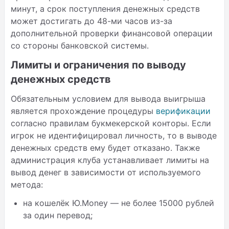
минут, а срок поступления денежных средств
может достигать до 48-ми часов из-за
дополнительной проверки финансовой операции
со стороны банковской системы.
Лимиты и ограничения по выводу
денежных средств
Обязательным условием для вывода выигрыша
является прохождение процедуры
верификации
согласно правилам букмекерской конторы. Если
игрок не идентифицировал личность, то в выводе
денежных средств ему будет отказано. Также
администрация клуба устанавливает лимиты на
вывод денег в зависимости от используемого
метода:
на кошелёк Ю.Money — не более 15000 рублей
за один перевод;