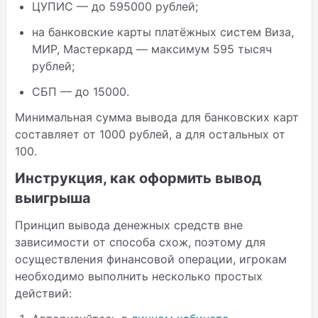
ЦУПИС — до 595000 рублей;
на банковские карты платёжных систем Виза,
МИР, Мастеркард — максимум 595 тысяч
рублей;
СБП — до 15000.
Минимальная сумма вывода для банковских карт
составляет от 1000 рублей, а для остальных от
100.
Инструкция, как оформить вывод
выигрыша
Принцип вывода денежных средств вне
зависимости от способа схож, поэтому для
осуществления финансовой операции, игрокам
необходимо выполнить несколько простых
действий: