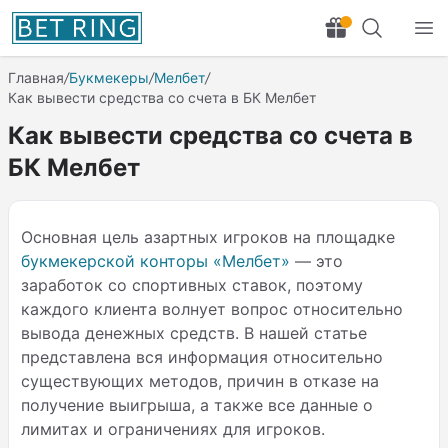
Главная
/
Букмекеры
/
Мелбет
/
Как вывести средства со счета в БК Мелбет
Как вывести средства со счета в
БК Мелбет
Основная цель азартных игроков на площадке
букмекерской конторы «Мелбет»
— это
заработок со спортивных ставок, поэтому
каждого клиента волнует вопрос относительно
вывода денежных средств. В нашей статье
представлена вся информация относительно
существующих методов, причин в отказе на
получение выигрыша, а также все данные о
лимитах и ограничениях для игроков.