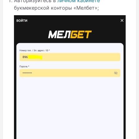
Авторизуйтесь в
личном кабинете
букмекерской конторы «Мелбет»;