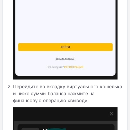
Перейдите во вкладку виртуального кошелька
и ниже суммы баланса нажмите на
финансовую операцию «вывод»;