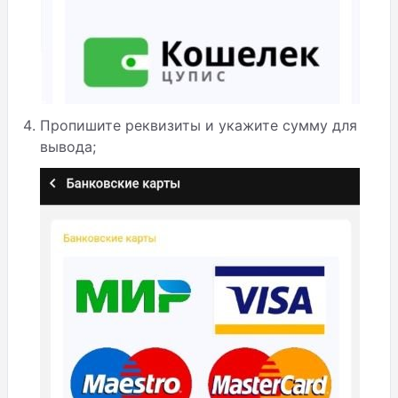
Пропишите реквизиты и укажите сумму для
вывода;