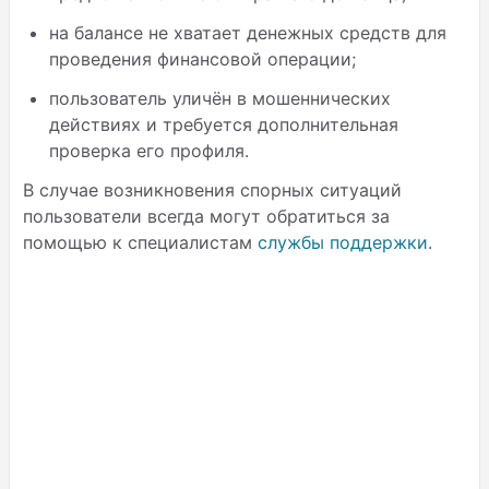
на балансе не хватает денежных средств для
проведения финансовой операции;
пользователь уличён в мошеннических
действиях и требуется дополнительная
проверка его профиля.
В случае возникновения спорных ситуаций
пользователи всегда могут обратиться за
помощью к специалистам
службы поддержки
.