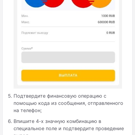
Подтвердите финансовую операцию с
помощью кода из сообщения, отправленного
на телефон;
Впишите 4-х значную комбинацию в
специальное поле и подтвердите проведение