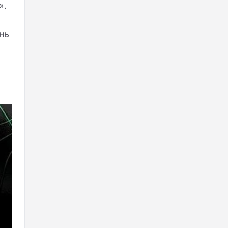
».
нь