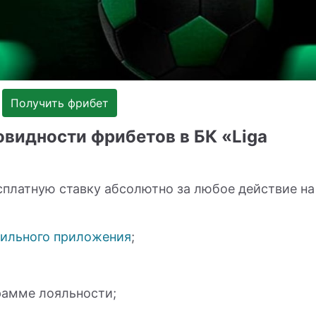
Получить фрибет
видности фрибетов в БК «Liga
сплатную ставку абсолютно за любое действие на
ильного приложения
;
рамме лояльности;