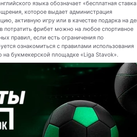
нглийского языка обозначает «бесплатная ставка
ощрения, которое выдает администрация
цию, активную игру или в качестве подарка на де
в потратить фрибет можно на любое спортивное
ных правил, если есть ограничения по
буется ознакомиться с правилами использования
 на букмекерской площадке «Liga Stavok».