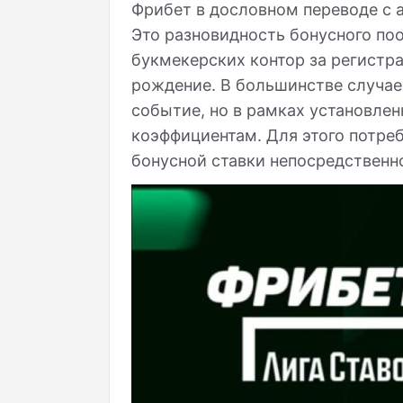
Фрибет в дословном переводе с а
Это разновидность бонусного по
букмекерских контор за регистра
рождение. В большинстве случае
событие, но в рамках установлен
коэффициентам. Для этого потре
бонусной ставки непосредственно