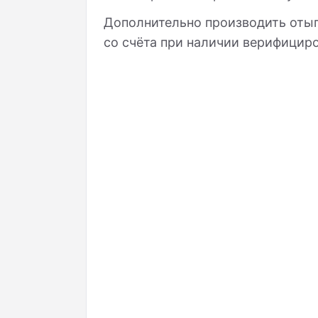
Дополнительно производить оты
со счёта при наличии верифицир