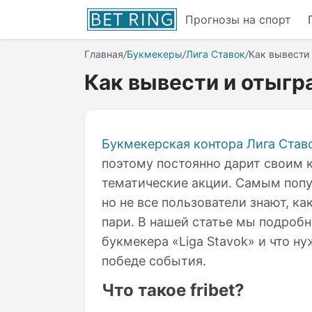
Прогнозы на спорт
Главная
/
Букмекеры
/
Лига Ставок
/
Как вывести 
Как вывести и отыгр
Букмекерская контора Лига Став
поэтому постоянно дарит своим 
тематические акции. Самым попу
но не все пользователи знают, к
пари. В нашей статье мы подробн
букмекера «Liga Stavok» и что н
победе события.
Что такое fribet?