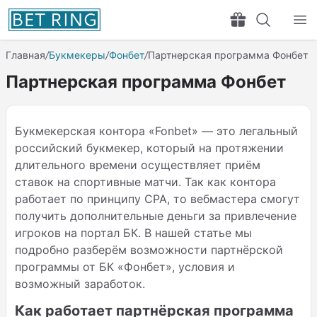
Главная
/
Букмекеры
/
Фонбет
/
Партнерская программа Фонбет
Партнерская программа Фонбет
Букмекерская контора «Fonbet» — это легальный
российский букмекер, который на протяжении
длительного времени осуществляет приём
ставок на спортивные матчи. Так как контора
работает по принципу CPA, то вебмастера смогут
получить дополнительные деньги за привлечение
игроков на портал БК. В нашей статье мы
подробно разберём возможности партнёрской
программы от БК «Фонбет», условия и
возможный заработок.
Как работает партнёрская программа