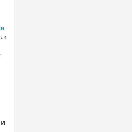
ый
как
.
 и