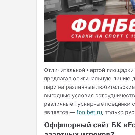
Отличительной чертой площадки 
предлагал оригинальную линию д
пари на различные любительские
выгодные условия сотрудничеств
различные турнирные поединки 
является —
fon.bet.ru
, только ру
Оффшорный сайт БК «Fo
азартных игроков?