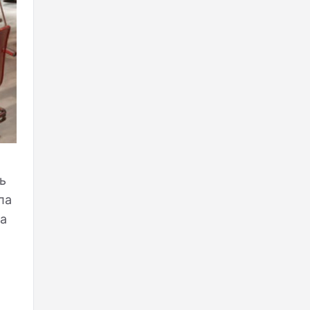
ь
ла
а