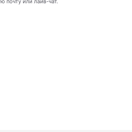
ю почту или лайв-чат.