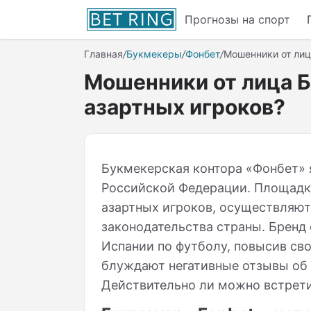
Прогнозы на спорт
Главная
/
Букмекеры
/
Фонбет
/
Мошенники от лиц
Мошенники от лица Б
азартных игроков?
Букмекерская контора «Фонбет» 
Российской Федерации. Площадка
азартных игроков, осуществляют
законодательства страны. Бренд
Испании по футболу, повысив св
блуждают негативные отзывы об 
Действительно ли можно встрети