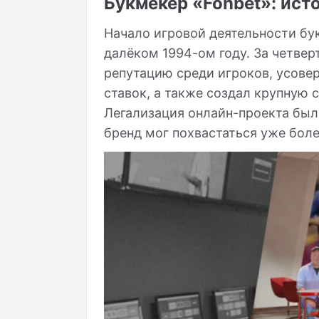
Букмекер «Fonbet»: ист
Начало игровой деятельности бу
далёком 1994-ом году. За четве
репутацию среди игроков, усове
ставок, а также создал крупную 
Легализация онлайн-проекта была
бренд мог похвастаться уже боле