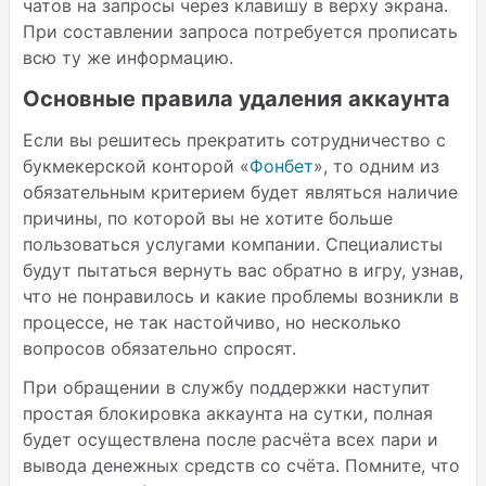
чатов на запросы через клавишу в верху экрана.
При составлении запроса потребуется прописать
всю ту же информацию.
Основные правила удаления аккаунта
Если вы решитесь прекратить сотрудничество с
букмекерской конторой «
Фонбет
», то одним из
обязательным критерием будет являться наличие
причины, по которой вы не хотите больше
пользоваться услугами компании. Специалисты
будут пытаться вернуть вас обратно в игру, узнав,
что не понравилось и какие проблемы возникли в
процессе, не так настойчиво, но несколько
вопросов обязательно спросят.
При обращении в службу поддержки наступит
простая блокировка аккаунта на сутки, полная
будет осуществлена после расчёта всех пари и
вывода денежных средств со счёта. Помните, что