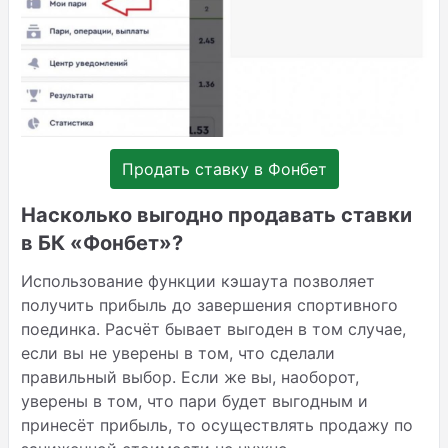
Продать ставку в Фонбет
Насколько выгодно продавать ставки
в БК «Фонбет»?
Использование функции кэшаута позволяет
получить прибыль до завершения спортивного
поединка. Расчёт бывает выгоден в том случае,
если вы не уверены в том, что сделали
правильный выбор. Если же вы, наоборот,
уверены в том, что пари будет выгодным и
принесёт прибыль, то осуществлять продажу по