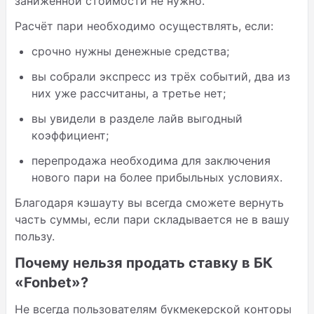
заниженной стоимости не нужно.
Расчёт пари необходимо осуществлять, если:
срочно нужны денежные средства;
вы собрали экспресс из трёх событий, два из
них уже рассчитаны, а третье нет;
вы увидели в разделе лайв выгодный
коэффициент;
перепродажа необходима для заключения
нового пари на более прибыльных условиях.
Благодаря кэшауту вы всегда сможете вернуть
часть суммы, если пари складывается не в вашу
пользу.
Почему нельзя продать ставку в БК
«Fonbet»?
Не всегда пользователям букмекерской конторы