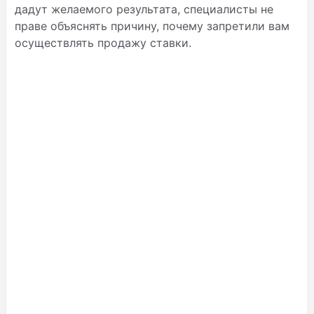
дадут желаемого результата, специалисты не
праве объяснять причину, почему запретили вам
осуществлять продажу ставки.