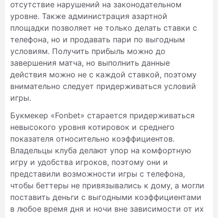
отсутствие нарушений на законодательном
уровне. Также администрация азартной
площадки позволяет не только делать ставки с
телефона, но и продавать пари по выгодным
условиям. Получить прибыль можно до
завершения матча, но выполнить данные
действия можно не с каждой ставкой, поэтому
внимательно следует придерживаться условий
игры.
Букмекер «Fonbet» старается придерживаться
невысокого уровня котировок и среднего
показателя относительно коэффициентов.
Владельцы клуба делают упор на комфортную
игру и удобства игроков, поэтому они и
представили возможности игры с телефона,
чтобы беттеры не привязывались к дому, а могли
поставить деньги с выгодными коэффициентами
в любое время дня и ночи вне зависимости от их