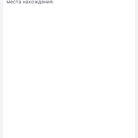
места нахождения.