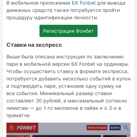
В мобильном приложении
БК Fonbe
t для вывода
денежных средств также потребуется пройти
процедуру идентификации личности.
Регистрация Фонбет
Ставки на экспресс
Выше была описана инструкция по заключению
пари в мобильной версии БК Fonbet на ординары.
Чтобы осуществить ставку в формате экспресса,
потребуется добавить несколько событий в купон
и подтвердить пари, установив одну сумму на
все события. Минимальный размер ставки
составляет 30 рублей, а максимальный согласно
лимитам — до 1-го миллиона в лайве и о 3-х в
прематче.