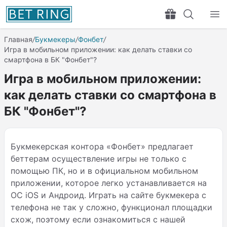
Главная
/
Букмекеры
/
Фонбет
/
Игра в мобильном приложении: как делать ставки со
смартфона в БК "Фонбет"?
Игра в мобильном приложении:
как делать ставки со смартфона в
БК "Фонбет"?
Букмекерская контора «Фонбет» предлагает
беттерам осуществление игры не только с
помощью ПК, но и в официальном мобильном
приложении, которое легко устанавливается на
OC iOS и Андроид. Играть на сайте букмекера с
телефона не так у сложно, функционал площадки
схож, поэтому если ознакомиться с нашей