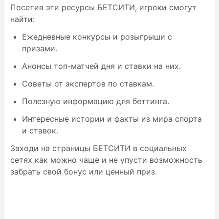
Посетив эти ресурсы БЕТСИТИ, игроки смогут
найти:
Ежедневные конкурсы и розыгрыши с
призами.
Анонсы топ-матчей дня и ставки на них.
Советы от экспертов по ставкам.
Полезную информацию для беттинга.
Интересные истории и факты из мира спорта
и ставок.
Заходи на страницы БЕТСИТИ в социальных
сетях как можно чаще и не упусти возможность
забрать свой бонус или ценный приз.