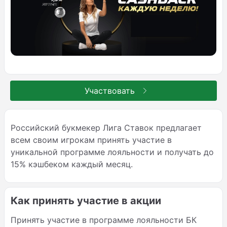
Участвовать
Российский букмекер Лига Ставок предлагает
всем своим игрокам принять участие в
уникальной программе лояльности и получать до
15% кэшбеком каждый месяц.
Как принять участие в акции
Принять участие в программе лояльности БК