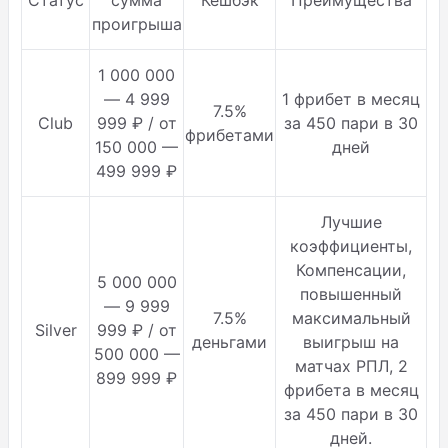
проигрыша
1 000 000
— 4 999
1 фрибет в месяц
7.5%
Club
999 ₽ / от
за 450 пари в 30
фрибетами
150 000 —
дней
499 999 ₽
Лучшие
коэффициенты,
Компенсации,
5 000 000
повышенный
— 9 999
7.5%
максимальный
Silver
999 ₽ / от
деньгами
выигрыш на
500 000 —
матчах РПЛ, 2
899 999 ₽
фрибета в месяц
за 450 пари в 30
дней.