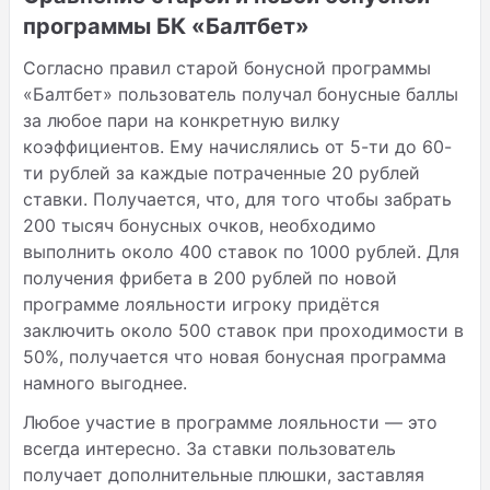
программы БК «Балтбет»
Согласно правил старой бонусной программы
«Балтбет» пользователь получал бонусные баллы
за любое пари на конкретную вилку
коэффициентов. Ему начислялись от 5-ти до 60-
ти рублей за каждые потраченные 20 рублей
ставки. Получается, что, для того чтобы забрать
200 тысяч бонусных очков, необходимо
выполнить около 400 ставок по 1000 рублей. Для
получения фрибета в 200 рублей по новой
программе лояльности игроку придётся
заключить около 500 ставок при проходимости в
50%, получается что новая бонусная программа
намного выгоднее.
Любое участие в программе лояльности — это
всегда интересно. За ставки пользователь
получает дополнительные плюшки, заставляя