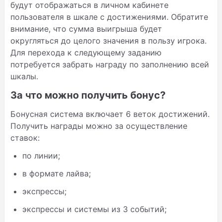
будут отображаться в личном кабинете
пользователя в шкале с достижениями. Обратите
внимание, что сумма выигрыша будет
округляться до целого значения в пользу игрока.
Для перехода к следующему заданию
потребуется забрать награду по заполнению всей
шкалы.
За что можно получить бонус?
Бонусная система включает 6 веток достижений.
Получить награды можно за осуществление
ставок:
по линии;
в формате лайва;
экспрессы;
экспрессы и системы из 3 событий;