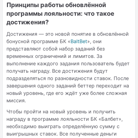
Принципы работы обновлённой
программы лояльности: что такое
достижения?
Достижения — это новой понятие в обновлённой
бонусной программе БК «
BaltBet
», они
представляют собой набор заданий без
временных ограничений и лимитов. За
выполнение каждого задания пользователь будет
получать награду. Все достижения будут
подразделяться по разновидности ставок. После
завершения одного заданий беттер переходит на
новый уровень, где его ждёт уже более сложная
миссия.
Чтобы пройти на новый уровень и получить
награду в программе лояльности БК «Балбет»,
необходимо выиграть определённую сумму с
выигрышных ставок. Все полученные деньги