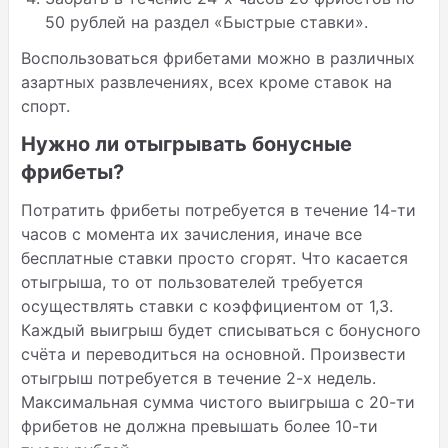
50 рублей на раздел «Быстрые ставки».
Воспользоваться фрибетами можно в различных
азартных развлечениях, всех кроме ставок на
спорт.
Нужно ли отыгрывать бонусные
фрибеты?
Потратить фрибеты потребуется в течение 14-ти
часов с момента их зачисления, иначе все
бесплатные ставки просто сгорят. Что касается
отыгрыша, то от пользователей требуется
осуществлять ставки с коэффициентом от 1,3.
Каждый выигрыш будет списываться с бонусного
счёта и переводиться на основной. Произвести
отыгрыш потребуется в течение 2-х недель.
Максимальная сумма чистого выигрыша с 20-ти
фрибетов не должна превышать более 10-ти